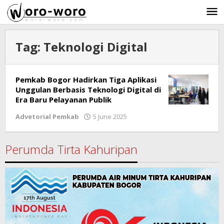
Skip
to
content
Tag:
Teknologi Digital
Pemkab Bogor Hadirkan Tiga Aplikasi
Unggulan Berbasis Teknologi Digital di
Era Baru Pelayanan Publik
Advetorial Pemkab
5 June 2025
by
Ricky
Subagja
Perumda Tirta Kahuripan