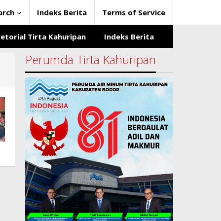
arch
Indeks Berita
Terms of Service
etorial Tirta Kahuripan
Indeks Berita
Perumda Tirta Kahuripan