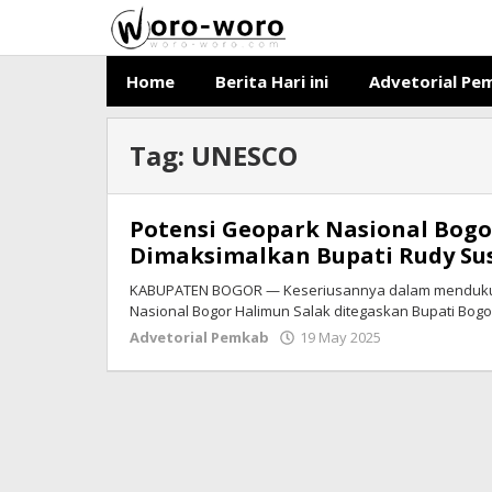
Skip
to
content
Home
Berita Hari ini
Advetorial Pe
Tag:
UNESCO
Potensi Geopark Nasional Bogo
Dimaksimalkan Bupati Rudy S
KABUPATEN BOGOR — Keseriusannya dalam menduku
Nasional Bogor Halimun Salak ditegaskan Bupati Bogo
Advetorial Pemkab
19 May 2025
by
Ricky
Subagja