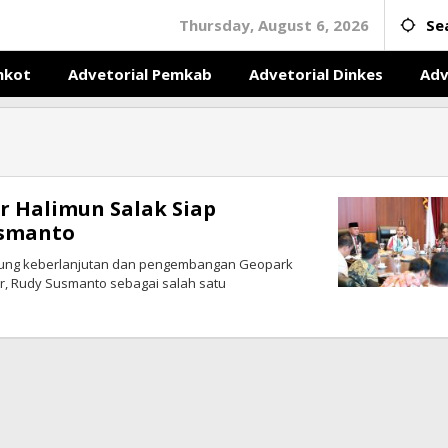
Thursday, August 6, 2026
Se
mkot
Advetorial Pemkab
Advetorial Dinkes
Adv
r Halimun Salak Siap
usmanto
ng keberlanjutan dan pengembangan Geopark
r, Rudy Susmanto sebagai salah satu