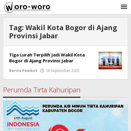
Skip
to
content
Tag:
Wakil Kota Bogor di Ajang
Provinsi Jabar
Tiga Lurah Terpilih Jadi Wakil Kota
Bogor di Ajang Provinsi Jabar
Berita Pemkot
16 September 2025
by
Ricky
Subagja
Perumda Tirta Kahuripan