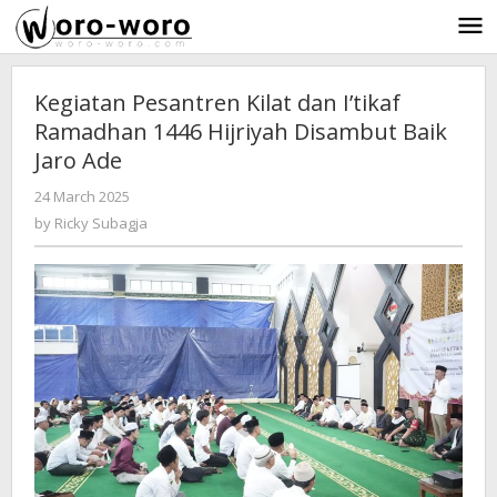
Skip
to
content
Kegiatan Pesantren Kilat dan I’tikaf
Ramadhan 1446 Hijriyah Disambut Baik
Jaro Ade
24 March 2025
by
-
419 Views
Ricky
by
Ricky Subagja
Subagja