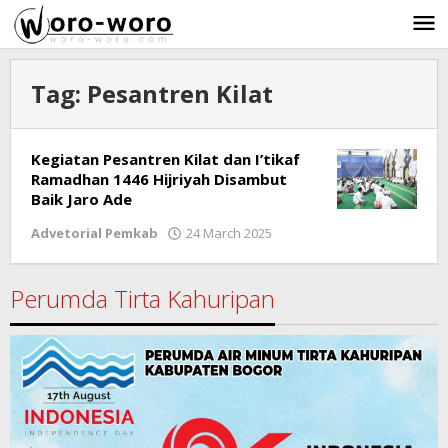
Skip
to
content
Tag:
Pesantren Kilat
Kegiatan Pesantren Kilat dan I’tikaf
Ramadhan 1446 Hijriyah Disambut
Baik Jaro Ade
Advetorial Pemkab
24 March 2025
by
Ricky
Subagja
Perumda Tirta Kahuripan