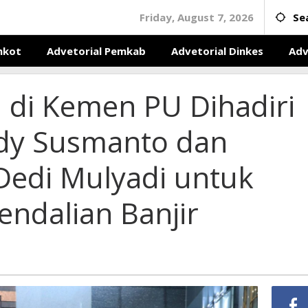
Friday, August 7, 2026
Se
mkot
Advetorial Pemkab
Advetorial Dinkes
Adv
 di Kemen PU Dihadiri
udy Susmanto dan
Dedi Mulyadi untuk
ndalian Banjir