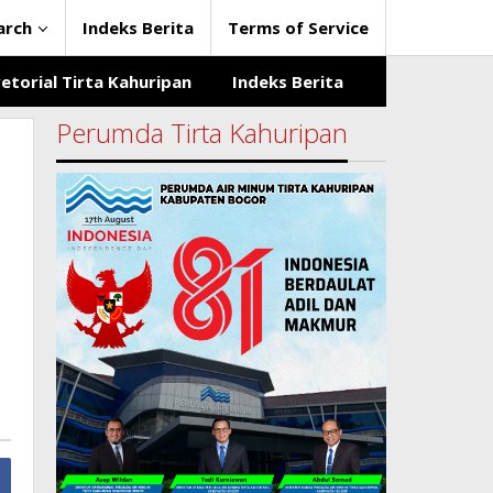
arch
Indeks Berita
Terms of Service
etorial Tirta Kahuripan
Indeks Berita
Perumda Tirta Kahuripan