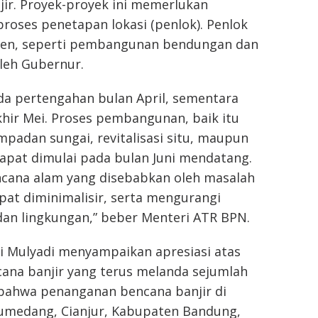
ir. Proyek-proyek ini memerlukan
roses penetapan lokasi (penlok). Penlok
aten, seperti pembangunan bendungan dan
oleh Gubernur.
ada pertengahan bulan April, sementara
hir Mei. Proses pembangunan, baik itu
mpadan sungai, revitalisasi situ, maupun
dapat dimulai pada bulan Juni mendatang.
ncana alam yang disebabkan oleh masalah
pat diminimalisir, serta mengurangi
an lingkungan,” beber Menteri ATR BPN.
i Mulyadi menyampaikan apresiasi atas
ana banjir yang terus melanda sejumlah
 bahwa penanganan bencana banjir di
Sumedang, Cianjur, Kabupaten Bandung,