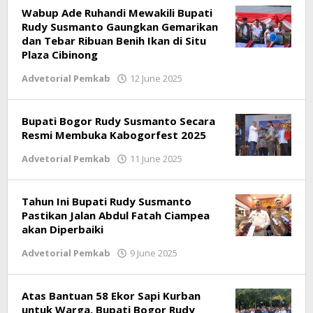
Wabup Ade Ruhandi Mewakili Bupati
Rudy Susmanto Gaungkan Gemarikan
dan Tebar Ribuan Benih Ikan di Situ
Plaza Cibinong
Advetorial Pemkab
12 June 2025
by
Ricky
Subagja
Bupati Bogor Rudy Susmanto Secara
Resmi Membuka Kabogorfest 2025
Advetorial Pemkab
11 June 2025
by
Ricky
Subagja
Tahun Ini Bupati Rudy Susmanto
Pastikan Jalan Abdul Fatah Ciampea
akan Diperbaiki
Advetorial Pemkab
9 June 2025
by
Ricky
Subagja
Atas Bantuan 58 Ekor Sapi Kurban
untuk Warga, Bupati Bogor Rudy