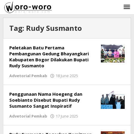
Skip
to
content
Tag:
Rudy Susmanto
Peletakan Batu Pertama
Pembangunan Gedung Bhayangkari
Kabupaten Bogor Dilakukan Bupati
Rudy Susmanto
Advetorial Pemkab
18 June 2025
by
Ricky
Subagja
Penggunaan Nama Hoegeng dan
Soebianto Disebut Bupati Rudy
Susmanto Sangat Inspiratif
Advetorial Pemkab
17 June 2025
by
Ricky
Subagja