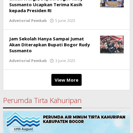
Susmanto Ucapkan Terima Kasih
kepada Presiden RI
Advetorial Pemkab
5 June 2025
by
Ricky
Subagja
Jam Sekolah Hanya Sampai Jumat
Akan Diterapkan Bupati Bogor Rudy
Susmanto
Advetorial Pemkab
3 June 2025
by
Ricky
Subagja
View More
Perumda Tirta Kahuripan