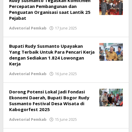
Rudy Susmanto Tegaskan Komitmen
Percepatan Pembangunan dan
Penguatan Organisasi saat Lantik 25
Pejabat
Advetorial Pemkab
17 June 2025
by
Ricky
Subagja
Bupati Rudy Susmanto Upayakan
Yang Terbaik Untuk Para Pencari Kerja
dengan Sediakan 1.824 Lowongan
Kerja
Advetorial Pemkab
16 June 2025
by
Ricky
Subagja
Dorong Potensi Lokal Jadi Fondasi
Ekonomi Daerah, Bupati Bogor Rudy
Susmanto Festival Desa Wisata di
Kabogorfest 2025
Advetorial Pemkab
15 June 2025
by
Ricky
Subagja