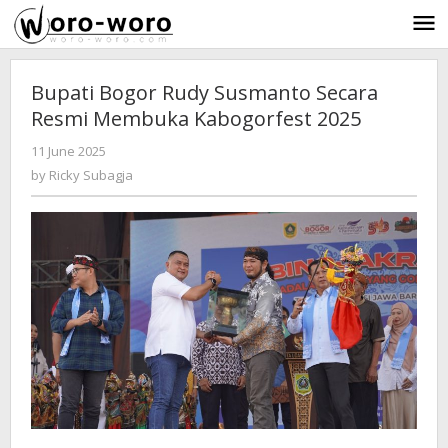
Skip
to
content
Bupati Bogor Rudy Susmanto Secara
Resmi Membuka Kabogorfest 2025
11 June 2025
by
-
370 Views
Ricky
by
Ricky Subagja
Subagja