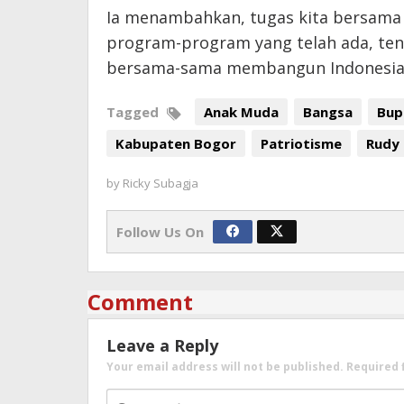
Ia menambahkan, tugas kita bersam
program-program yang telah ada, tent
bersama-sama membangun Indonesia 
Tagged
Anak Muda
Bangsa
Bup
Kabupaten Bogor
Patriotisme
Rudy
by
Ricky Subagja
Follow Us On
Comment
Leave a Reply
Your email address will not be published.
Required 