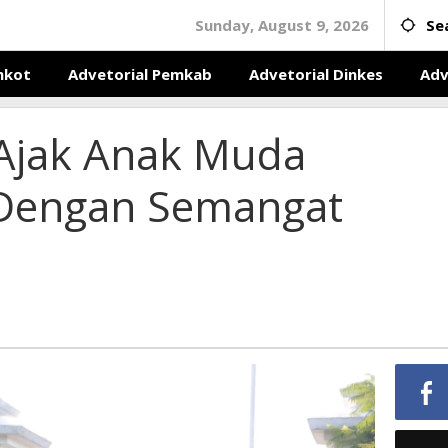
Sunday, August 9, 2026
Se
mkot
Advetorial Pemkab
Advetorial Dinkes
Adv
Ajak Anak Muda
Dengan Semangat