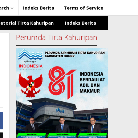
arch
Indeks Berita
Terms of Service
etorial Tirta Kahuripan
Indeks Berita
Perumda Tirta Kahuripan