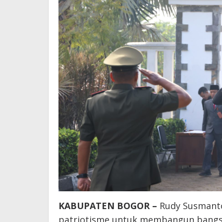
KABUPATEN BOGOR –
Rudy Susmant
patriotisme untuk membangun bangs