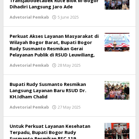
Transjabodetabek Rute Blok M-Bogor
Dihadiri Langsung Jaro Ade
Advetorial Pemkab
5 June 2025
by
Ricky
Subagja
Perkuat Akses Layanan Masyarakat di
Wilayah Bogor Barat, Bupati Bogor
Rudy Susmanto Resmikan Gerai
Pelayanan Publik di RSUD Leuwiliang,
Advetorial Pemkab
28 May 2025
by
Ricky
Subagja
Bupati Rudy Susmanto Resmikan
Langsung Layanan Baru RSUD Dr.
KH.Idham Chalid
Advetorial Pemkab
27 May 2025
by
Ricky
Subagja
Untuk Perkuat Layanan Kesehatan
Terpadu, Bupati Bogor Rudy
Susmanto Resmikan PSC 119