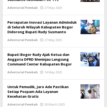
Advetorial Pemkab
27 May 2025
by
Ricky
Subagja
Percepatan Inovasi Layanan Adminduk
di Seluruh Wilayah Kabupaten Bogor
Didorong Bupati Rudy Susmanto
Advetorial Pemkab
27 May 2025
by
Ricky
Subagja
Bupati Bogor Rudy Ajak Ketua dan
Anggota DPRD Meninjau Langsung
Command Center Kabupaten Bogor
Advetorial Pemkab
14 May 2025
by
Ricky
Subagja
Untuk Pemudik, Jaro Ade Pastikan
Setiap Pospam Ada Layanan
Kesehatan Gratis
Advetorial Pemkab
30 March 2025
by