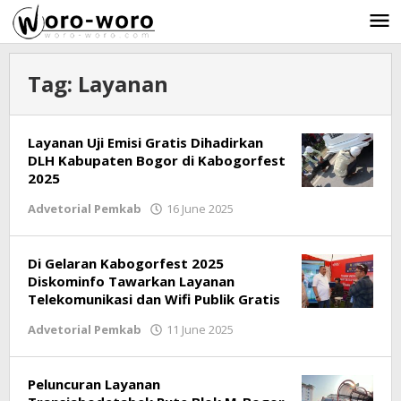
Skip
to
content
Tag:
Layanan
Layanan Uji Emisi Gratis Dihadirkan
DLH Kabupaten Bogor di Kabogorfest
2025
Advetorial Pemkab
16 June 2025
by
Ricky
Subagja
Di Gelaran Kabogorfest 2025
Diskominfo Tawarkan Layanan
Telekomunikasi dan Wifi Publik Gratis
Advetorial Pemkab
11 June 2025
by
Ricky
Subagja
Peluncuran Layanan