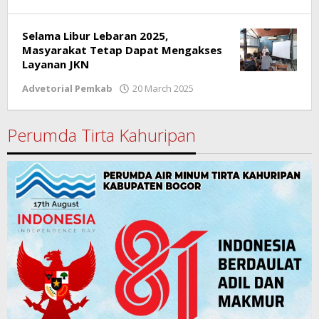
Ricky
Subagja
Selama Libur Lebaran 2025,
Masyarakat Tetap Dapat Mengakses
Layanan JKN
Advetorial Pemkab
20 March 2025
by
Ricky
Subagja
Perumda Tirta Kahuripan