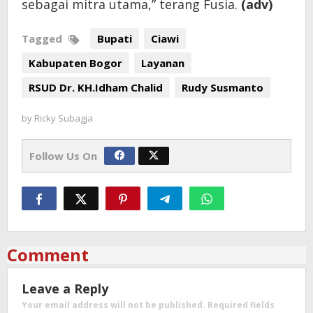
sebagai mitra utama,” terang Fusia.
(adv)
Tagged
Bupati
Ciawi
Kabupaten Bogor
Layanan
RSUD Dr. KH.Idham Chalid
Rudy Susmanto
by
Ricky Subagja
Follow Us On
Comment
Leave a Reply
Your email address will not be published.
Required fields