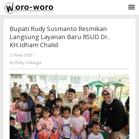
Skip
to
content
Bupati Rudy Susmanto Resmikan
Langsung Layanan Baru RSUD Dr.
KH.Idham Chalid
27 May 2025
by
-
357 Views
Ricky
by
Ricky Subagja
Subagja